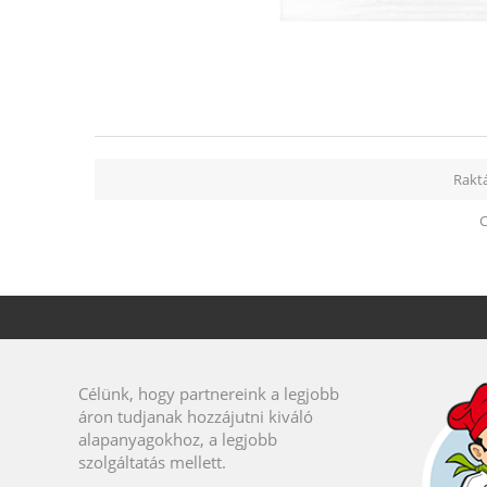
Raktá
C
Célünk, hogy partnereink a legjobb
áron tudjanak hozzájutni kiváló
alapanyagokhoz, a legjobb
szolgáltatás mellett.